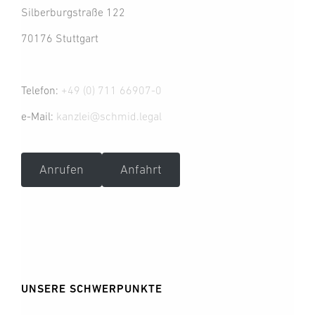
Silberburgstraße 122
70176 Stuttgart
Telefon:
+49 (0) 711 66907-0
e-Mail:
kanzlei@schmid.legal
Anrufen
Anfahrt
UNSERE SCHWERPUNKTE