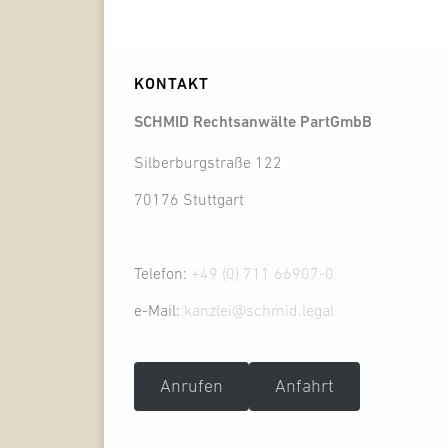
KONTAKT
SCHMID Rechtsanwälte PartGmbB
Silberburgstraße 122
70176 Stuttgart
Telefon:
+49 (0) 711 66907-0
e-Mail:
kanzlei@schmid.legal
Anrufen
Anfahrt